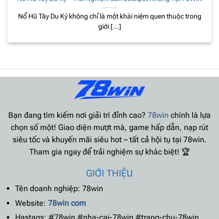
Nổ Hũ Tây Du Ký không chỉ là một khái niệm quen thuộc trong
giới [...]
Bạn đang tìm kiếm nơi giải trí đỉnh cao?
78win
chính là lựa
chọn số một! Giao diện mượt mà, game hấp dẫn, nạp rút
siêu tốc và khuyến mãi siêu hot – tất cả hội tụ tại 78win.
Tham gia ngay để trải nghiệm sự khác biệt! 🏆
GIỚI THIỆU
Tên doanh nghiệp: 78win
Website:
78win com
Hastags: #78win #nha-cai-78win #trang-chu-78win