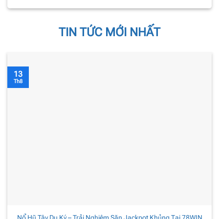
TIN TỨC MỚI NHẤT
13
Th8
Nổ Hũ Tây Du Ký – Trải Nghiệm Săn Jackpot Khủng Tại 78WIN