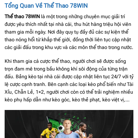
Tổng Quan Về Thể Thao 78WIN
Thể thao 78WIN
là một trong những chuyên mục giải trí
được yêu thích nhất tại nhà cái, thu hút hàng triệu hội viên
tham gia mỗi ngày. Nơi đây quy tụ đầy đủ các sự kiện thể
thao nóng hổi từ khắp thế giới, đồng thời liên tục cập nhật
các giải đấu trong khu vực và các môn thể thao trong nước.
Khi tham gia cá cược thể thao, người chơi sẽ được sống
trọn đam mê trong bầu không khí sôi động của từng trận
đấu. Bảng kèo tại nhà cái được cập nhật liên tục 24/7 với tỷ
lệ cược cạnh tranh. Bên cạnh các loại kèo phổ biến như Tài
Xỉu, Chẵn Lẻ, 1×2, người chơi còn có thể trải nghiệm nhiều
kèo phụ hấp dẫn như kèo góc, kèo thẻ phạt, kèo việt vị,…