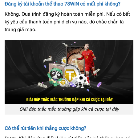
Đăng ký tài khoản thể thao 78WIN có mất phí không?
Không. Quá trình đăng ký hoàn toàn miễn phí. Nếu có bất
kỳ yêu cầu thanh toán phí dịch vụ nào, đó chắc chắn là
trang giả mạo.
Giải đáp thắc mắc thường gặp khi cá cược tại đây
Có thể rút tiền khi thắng cược không?