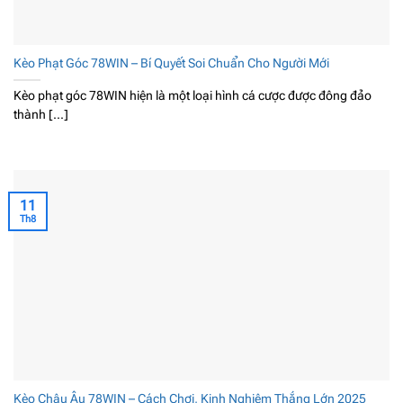
Kèo Phạt Góc 78WIN – Bí Quyết Soi Chuẩn Cho Người Mới
Kèo phạt góc 78WIN hiện là một loại hình cá cược được đông đảo
thành [...]
11
Th8
Kèo Châu Âu 78WIN – Cách Chơi, Kinh Nghiệm Thắng Lớn 2025