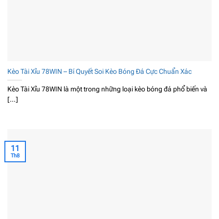
Kèo Tài Xỉu 78WIN – Bí Quyết Soi Kèo Bóng Đá Cực Chuẩn Xác
Kèo Tài Xỉu 78WIN là một trong những loại kèo bóng đá phổ biến và
[...]
11
Th8